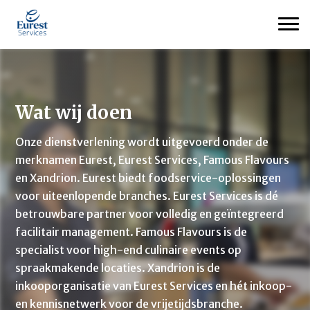
Wat wij doen
Onze dienstverlening wordt uitgevoerd onder de
merknamen Eurest, Eurest Services, Famous Flavours
en Xandrion. Eurest biedt foodservice-oplossingen
voor uiteenlopende branches. Eurest Services is dé
betrouwbare partner voor volledig en geïntegreerd
facilitair management. Famous Flavours is de
specialist voor high-end culinaire events op
spraakmakende locaties. Xandrion is de
inkooporganisatie van Eurest Services en hét inkoop-
en kennisnetwerk voor de vrijetijdsbranche.