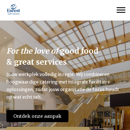
For the love of
good food
& great services
Jouw werkplek volledig in regie. Wij combineren
hoogwaardige catering met integrale facilitaire
oplossingen, zodat jouw organisatie de focus houdt
op wat echt telt.
Ontdek onze aanpak