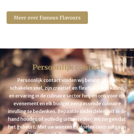
Meer over Famous Flavours
Persoonlijk contact
Persoonlijk contact vinden wij belangrijk. We
schakelen snel, zijn creatief en flexibel. Onze kennis
en ervaring in de culinaire sector helpen ons voor elk
evenement en elk budget een passende culinaire
invulling te bedenken. Bepaalde onderdelen zelf in de
hand houden of volledig uitbesteden? Wij zorgen dat
het gebeurt. Met uw wensen en doelen centraal gaan