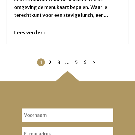
omgeving de menukaart bepalen. Waar je
terechtkunt voor een stevige lunch, een...
Lees verder
1
2
3
…
5
6
>
Voornaam
(Vereist)
Email