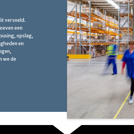
t versneld.
ehoeven een
ousing, opslag,
digheden en
ingen,
n we de