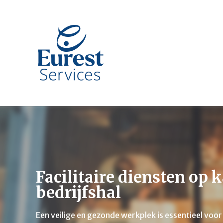
Facilitaire diensten op k
bedrijfshal
Een veilige en gezonde werkplek is essentieel voo