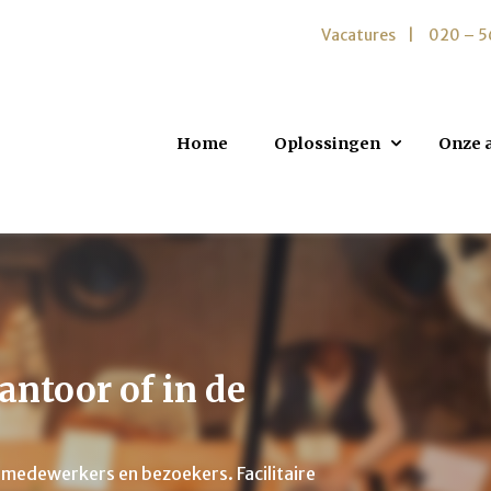
Vacatures
020 – 
Home
Oplossingen
Onze 
antoor of in de
r medewerkers en bezoekers. Facilitaire