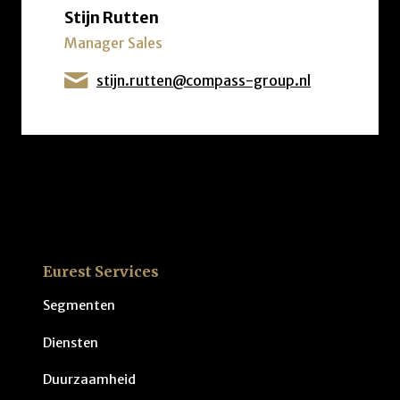
Stijn Rutten
Manager Sales
stijn.rutten@compass-group.nl
Eurest Services
Segmenten
Diensten
Duurzaamheid