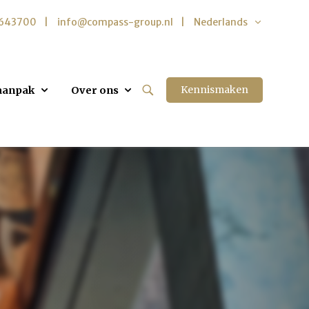
5643700
info@compass-group.nl
Nederlands
Kennismaken
aanpak
Over ons