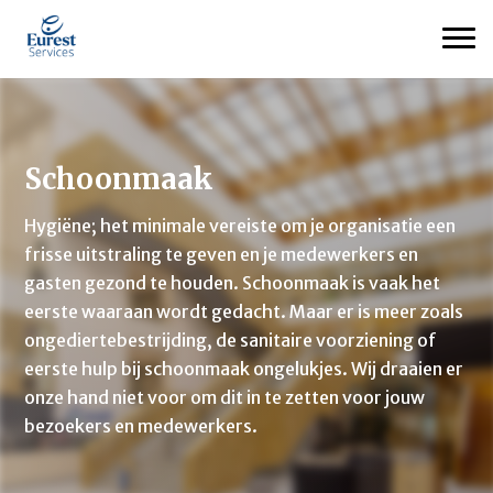
Schoonmaak
Hygiëne
;
het minimale vereiste om je organisatie een
frisse uitstraling te geven en je medewerkers en
gasten gezond te houden.
Schoonmaak is vaak het
eerste waaraan wordt gedacht. Maar er is meer zoals
ongediertebestrijding,
de
sanitaire voorziening of
e
erste hulp bij schoonmaak ongelukjes
. W
ij draaien er
onze hand niet voor om
dit in te zetten voor jouw
bezoekers en medewerkers
.