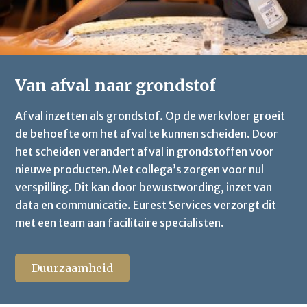
Van afval naar grondstof
Afval inzetten als grondstof.
O
p de werkvloer groeit
de behoefte om het afval te kunnen scheiden.
Door
het
scheid
en verandert
afval
in
grondstof
fen
voor
nieuwe producten.
Met collega’s zorgen voor nul
verspilling.
D
it kan door bewustwording, inzet van
data en communicatie. Eurest Services
verzorgt dit
met een team aan facilitaire specialisten.
Duurzaamheid