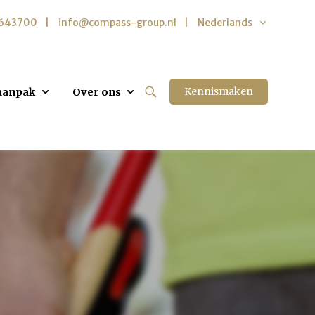
5643700
info@compass-group.nl
Nederlands
Kennismaken
aanpak
Over ons