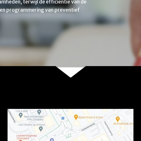
mheden, terwijl de efficiëntie van de
e en programmering van preventief