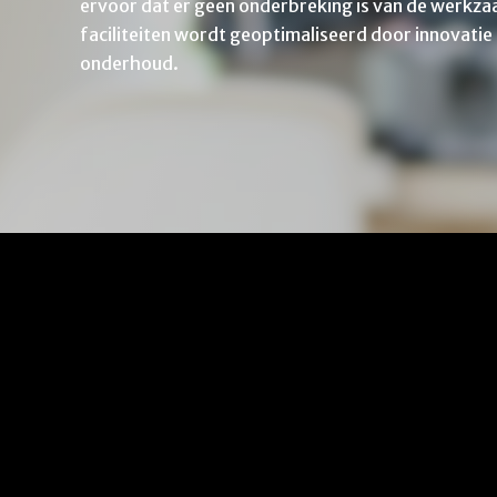
ervoor dat er geen onderbreking is van de werkzaa
faciliteiten wordt geoptimaliseerd door innovati
onderhoud.