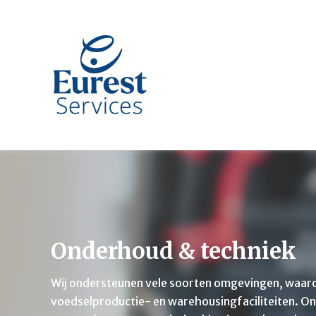
Onderhoud & techniek
Wij ondersteunen vele soorten omgevingen, waaro
voedselproductie- en
warehousing
faciliteiten
. O