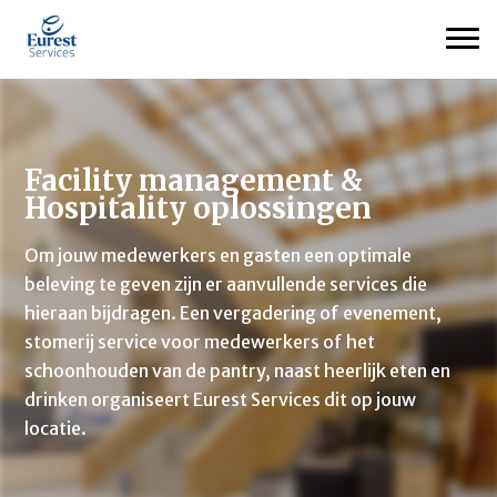
Facility management &
Hospitality oplossingen
Om jouw medewerkers en gasten een optimale
beleving te geven zijn er aanvullende services
die
hieraan bijdragen
. E
en vergadering of evenement
,
stomerij service voor medewerkers of het
schoonhouden van de pantry, naast
heerlijk eten en
drinken
organiseert Eurest Services dit
op
jouw
locatie.