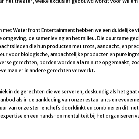
an het theater, welke exclusief gebouwd wordt voor Willem v
en met Waterfront Entertainment hebben we een duidelijke 
 je omgeving, de samenleving en het milieu. Die duurzame ge
chtslieden die hun producten met trots, aandacht, en precis
rkeur voor biologische, ambachtelijke producten en pure ing
d verse gerechten, borden worden a la minute opgemaakt, zod
ieve manier in andere gerechten verwerkt.
 uniek in de gerechten die we serveren, deskundig als het gaa
aanbod als in de aankleding van onze restaurants en evenem
uur van onze sterrenchefs doorklinkt en combineren dit me
 expertise en een hands-on mentaliteit bij het organiseren 