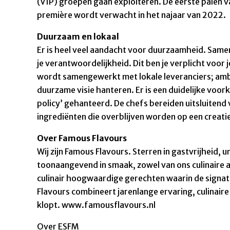
(VIP) groepen gaan exploiteren. De eerste palen v
première wordt verwacht in het najaar van 2022.
Duurzaam en lokaal
Er is heel veel aandacht voor duurzaamheid. Sam
je verantwoordelijkheid. Dit ben je verplicht voor
wordt samengewerkt met lokale leveranciers; amba
duurzame visie hanteren. Er is een duidelijke voo
policy’ gehanteerd. De chefs bereiden uitsluiten
ingrediënten die overblijven worden op een creat
Over Famous Flavours
Wij zijn Famous Flavours. Sterren in gastvrijheid,
toonaangevend in smaak, zowel van ons culinaire 
culinair hoogwaardige gerechten waarin de signat
Flavours combineert jarenlange ervaring, culinaire
klopt. www.famousflavours.nl
Over ESFM