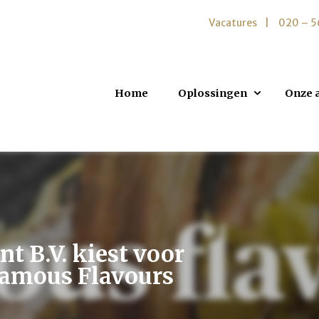
Vacatures
020 – 
Home
Oplossingen
Onze 
t B.V. kiest voor
Famous Flavours