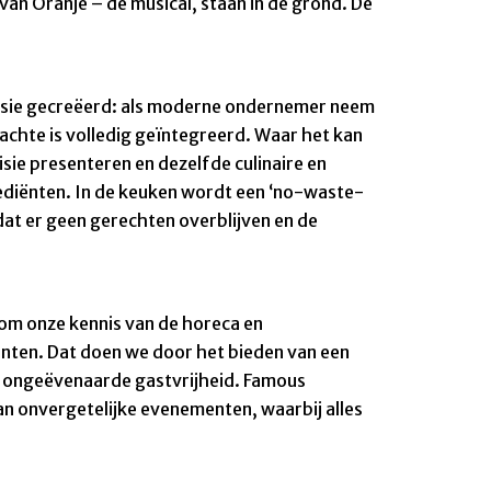
an Oranje – de musical, staan in de grond. De
visie gecreëerd: als moderne ondernemer neem
dachte is volledig geïntegreerd. Waar het kan
ie presenteren en dezelfde culinaire en
rediënten. In de keuken wordt een ‘no-waste-
at er geen gerechten overblijven en de
t om onze kennis van de horeca en
enten. Dat doen we door het bieden van een
t ongeëvenaarde gastvrijheid. Famous
van onvergetelijke evenementen, waarbij alles