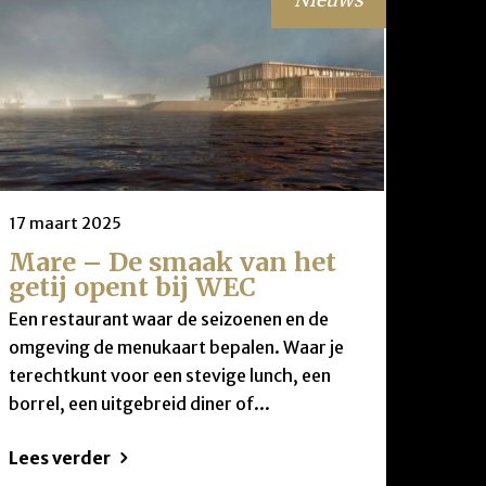
17 maart 2025
Mare – De smaak van het
getij opent bij WEC
Een restaurant waar de seizoenen en de
omgeving de menukaart bepalen. Waar je
terechtkunt voor een stevige lunch, een
borrel, een uitgebreid diner of...
Lees verder