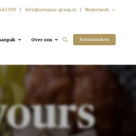
5643700
info@compass-group.nl
Nederlands
Kennismaken
aanpak
Over ons