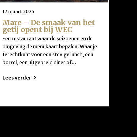
17 maart 2025
Mare – De smaak van het
getij opent bij WEC
Een restaurant waar de seizoenen en de
omgeving de menukaart bepalen. Waar je
terechtkunt voor een stevige lunch, een
borrel, een uitgebreid diner of...
Lees verder