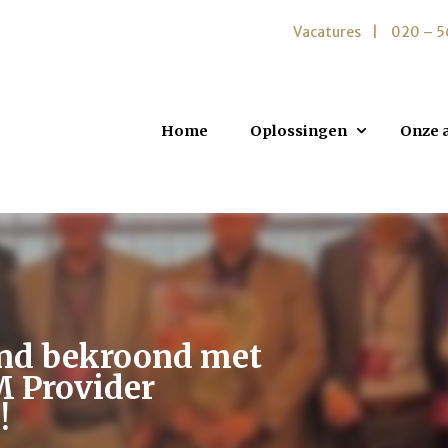
Vacatures
020 – 
Home
Oplossingen
Onze 
nd bekroond met
M Provider
!