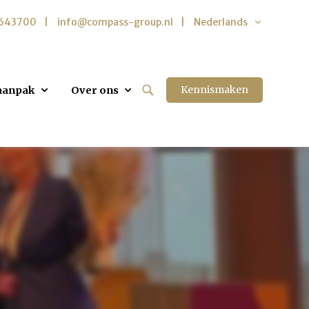
5643700
info@compass-group.nl
Nederlands
Kennismaken
aanpak
Over ons