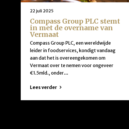
22 juli 2025
Compass Group PLC stemt
in met de overname van
Vermaat
Compass Group PLC, een wereldwijde
leider in foodservices, kondigt vandaag
aan dat het is overeengekomen om
Vermaat over te nemen voor ongeveer
€1.5mld., onder...
Lees verder