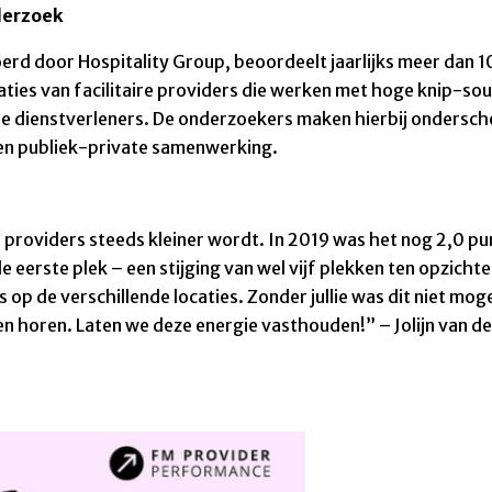
derzoek
 door Hospitality Group, beoordeelt jaarlijks meer dan 100 
aties van facilitaire providers die werken met hoge knip-sou
rne dienstverleners. De onderzoekers maken hierbij ondersche
en publiek-private samenwerking.
de providers steeds kleiner wordt. In 2019 was het nog 2,0 p
 eerste plek – een stijging van wel vijf plekken ten opzicht
op de verschillende locaties. Zonder jullie was dit niet mo
n horen. Laten we deze energie vasthouden!” – Jolijn van d